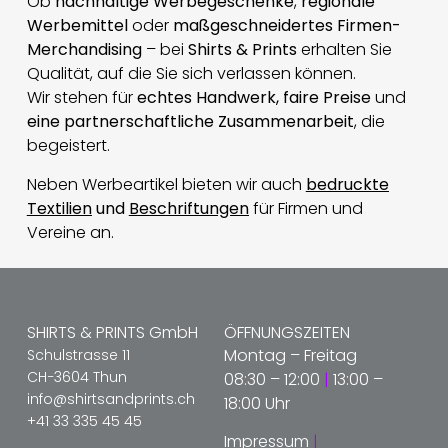
Ob
nachhaltige Werbegeschenke
,
regionale
Werbemittel
oder
maßgeschneidertes Firmen-
Merchandising
– bei
Shirts & Prints
erhalten Sie
Qualität, auf die Sie sich verlassen können.
Wir stehen für
echtes Handwerk, faire Preise
und
eine partnerschaftliche Zusammenarbeit
, die
begeistert.
Neben Werbeartikel bieten wir auch
bedruckte
Textilien
und
Beschriftungen
für Firmen und
Vereine an.
SHIRTS & PRINTS GmbH
ÖFFNUNGSZEITEN
Montag – Freitag
Schulstrasse 11
CH−3604 Thun
08:30 – 12:00
|
13:00 –
info@shirtsandprints.ch
18:00 Uhr
+41 33 335 45 45
Impressum
|